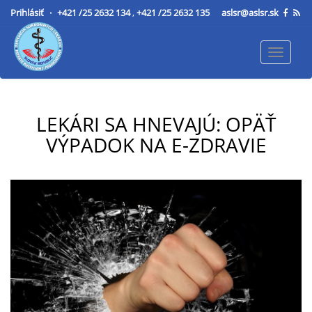
Prihlásiť
+421 /25 2632 134
,
+421 /25 2632 135
aslsr@aslsr.sk
Toggle
navigat
LEKÁRI SA HNEVAJÚ: OPÄŤ
VÝPADOK NA E-ZDRAVIE