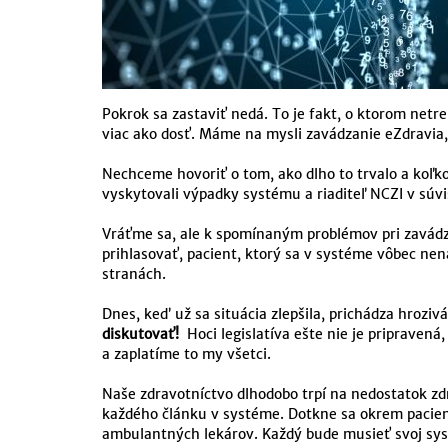
Pokrok sa zastaviť nedá. To je fakt, o ktorom netr
viac ako dosť. Máme na mysli zavádzanie eZdravia,
Nechceme hovoriť o tom, ako dlho to trvalo a koľk
vyskytovali výpadky systému a riaditeľ NCZI v súv
Vráťme sa, ale k spomínaným problémov pri zavádza
prihlasovať, pacient, ktorý sa v systéme vôbec ne
stranách.
Dnes, keď už sa situácia zlepšila, prichádza hroziv
diskutovať!
Hoci legislatíva ešte nie je pripravená,
a zaplatíme to my všetci.
Naše zdravotníctvo dlhodobo trpí na nedostatok zdr
každého článku v systéme. Dotkne sa okrem pacient
ambulantných lekárov. Každý bude musieť svoj sys