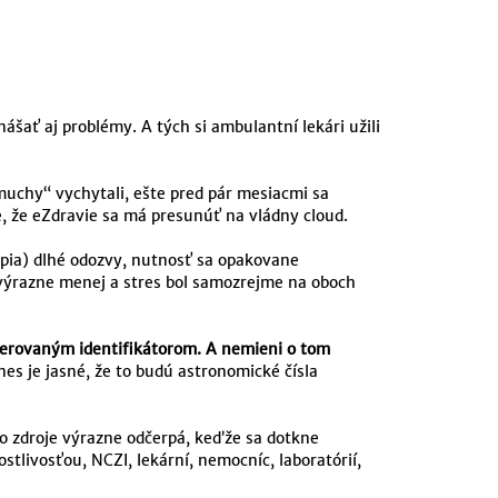
šať aj problémy. A tých si ambulantní lekári užili
muchy“ vychytali, ešte pred pár mesiacmi sa
, že eZdravie sa má presunúť na vládny cloud.
ápia) dlhé odozvy, nutnosť sa opakovane
 výrazne menej a stres bol samozrejme na oboch
nerovaným identifikátorom. A nemieni o tom
nes je jasné, že to budú astronomické čísla
to zdroje výrazne odčerpá, keďže sa dotkne
livosťou, NCZI, lekární, nemocníc, laboratórií,