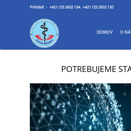
Prihlásiť
+421 /25 2632 134
,
+421 /25 2632 135
DOMOV
O NÁ
POTREBUJEME STA