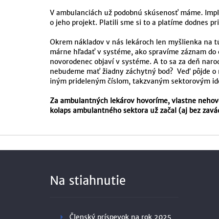
V ambulanciách už podobnú skúsenosť máme. Implem
o jeho projekt. Platili sme si to a platíme dodnes p
Okrem nákladov v nás lekároch len myšlienka na t
márne hľadať v systéme, ako spravíme záznam do el
novorodenec objaví v systéme. A to sa za deň narod
nebudeme mať žiadny záchytný bod? Veď pôjde o ná
iným prideleným číslom, takzvaným sektorovým id
Za ambulantných lekárov hovoríme, vlastne nehovo
kolaps ambulantného sektora už začal (aj bez zavád
Na stiahnutie
Členský príspevok na rok 2025