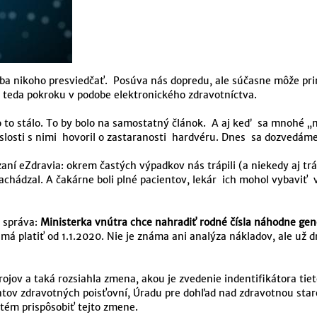
eba nikoho presviedčať. Posúva nás dopredu, ale súčasne môže priná
 teda pokroku v podobe elektronického zdravotníctva.
o to stálo. To by bolo na samostatný článok. A aj keď sa mnohé „
islosti s nimi hovoril o zastaranosti hardvéru. Dnes sa dozvedáme
ní eZdravia: okrem častých výpadkov nás trápili (a niekedy aj tr
nachádzal. A čakárne boli plné pacientov, lekár ich mohol vybaviť
á správa:
Ministerka vnútra chce nahradiť rodné čísla náhodne ge
 má platiť od 1.1.2020. Nie je známa ani analýza nákladov, ale už d
ojov a taká rozsiahla zmena, akou je zvedenie indentifikátora tie
ov zdravotných poisťovní, Úradu pre dohľad nad zdravotnou starost
tém prispôsobiť tejto zmene.