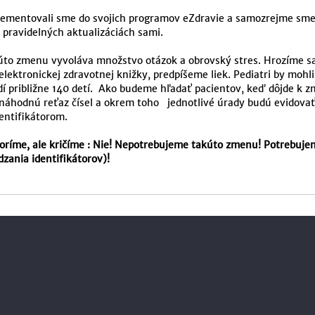
entovali sme do svojich programov eZdravie a samozrejme sme to 
ri pravidelných aktualizáciách sami.
úto zmenu vyvoláva množstvo otázok a obrovský stres. Hrozíme sa
ektronickej zdravotnej knižky, predpíšeme liek. Pediatri by mohli
í približne 140 detí. Ako budeme hľadať pacientov, keď dôjde k zme
hodnú reťaz čísel a okrem toho jednotlivé úrady budú evidovať ľ
entifikátorom.
ríme, ale kričíme : Nie! Nepotrebujeme takúto zmenu! Potrebujeme
zania identifikátorov)!