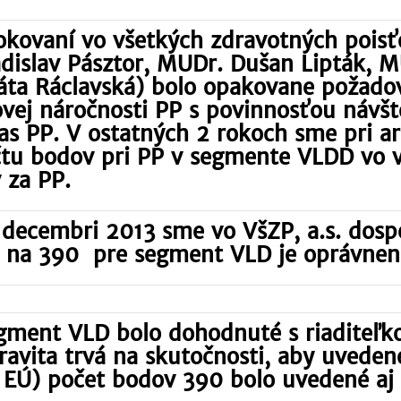
rokovaní vo všetkých zdravotných pois
adislav Pásztor, MUDr. Dušan Lipták, M
náta Ráclavská) bolo opakovane požad
ovej náročnosti PP s povinnosťou návšt
s PP. V ostatných 2 rokoch sme pri a
tu bodov pri PP v segmente VLDD vo v
 za PP.
 decembri 2013 sme vo VšZP, a.s. dosp
 na 390 pre segment VLD je oprávnen
segment VLD bolo dohodnuté s riaditeľ
Zdravita trvá na skutočnosti, aby uvede
ci EÚ) počet bodov 390 bolo uvedené a