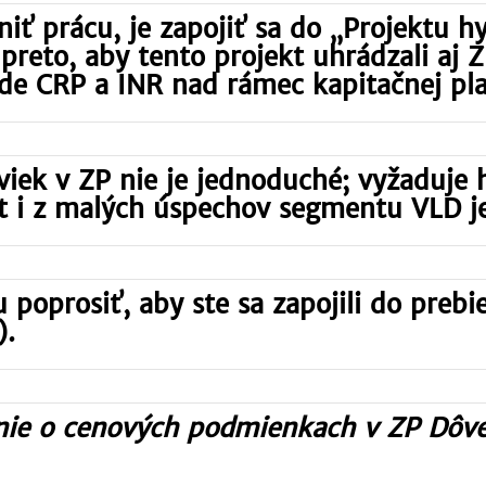
niť prácu, je zapojiť sa do „Projektu h
preto, aby tento projekt uhrádzali aj 
de CRP a INR nad rámec kapitačnej pla
viek v ZP nie je jednoduché; vyžaduje
cit i z malých úspechov segmentu VLD je
 poprosiť, aby ste sa zapojili do prebi
).
nie o cenových podmienkach v ZP Dôve