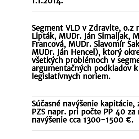
1.1.2014.
Segment VLD v Zdravite, o.z
Lipták, MUDr. Ján Simaljak, 
Francová, MUDr. Slavomír Sak
MUDr. Ján Hencel), ktorý okre
všetkých problémoch v segmen
argumentačných podkladov k 
legislatívnych noriem.
Súčasné navýšenie kapitácie
PZS napr. pri počte PP 40 za
navýšenie cca 1300-1500 €.