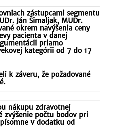
ťovniach zástupcami segmentu
UDr. Ján Šimaljak, MUDr.
ované okrem navýšenia ceny
evy pacienta v danej
rgumentácii priamo
ekovej kategórii od 7 do 17
eli k záveru, že požadované
é.
kou nákupu zdravotnej
né zvýšenie počtu bodov pri
j písomne v dodatku od