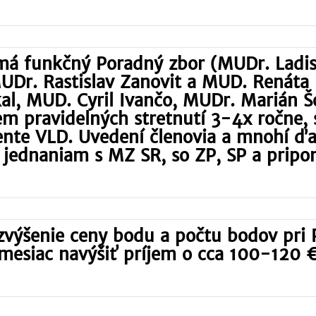
 má funkčný Poradný zbor (MUDr. Ladis
MUDr. Rastislav Zanovit a MUD. Renáta
al, MUD. Cyril Ivančo, MUDr. Marián Š
m pravidelných stretnutí 3-4x ročne, s
te VLD. Uvedení členovia a mnohí ďalš
jednaniam s MZ SR, so ZP, SP a prip
, zvýšenie ceny bodu a počtu bodov p
 mesiac navýšiť príjem o cca 100-120 