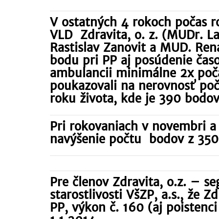
V ostatných 4 rokoch počas 
VLD Zdravita, o. z. (MUDr. L
Rastislav Zanovit a MUD. Re
bodu pri PP aj posúdenie čas
ambulancii minimálne 2x poča
poukazovali na nerovnosť poč
roku života, kde je 390 bodov
Pri rokovaniach v novembri a
navýšenie počtu bodov z 350
Pre členov Zdravita, o.z. – 
starostlivosti VšZP, a.s., že 
PP, výkon č. 160 (aj poisten