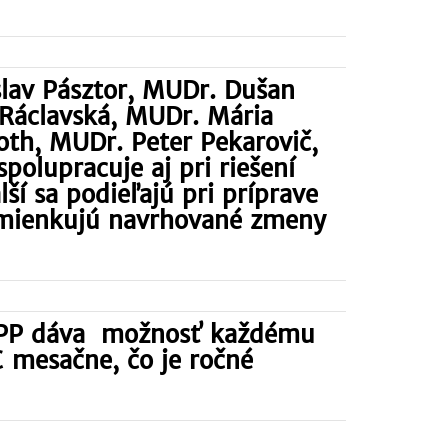
lav Pásztor, MUDr. Dušan
 Ráclavská, MUDr. Mária
oth, MUDr. Peter Pekarovič,
polupracuje aj pri riešení
í sa podieľajú pri príprave
omienkujú navrhované zmeny
ri PP dáva možnosť každému
€ mesačne, čo je ročné