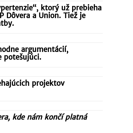
ypertenzie“, ktorý už prebieha
ZP Dôvera a Union. Tiež je
tby.
 hodne argumentácií,
 potešujúci.
ehajúcich projektov
ra, kde nám končí platná