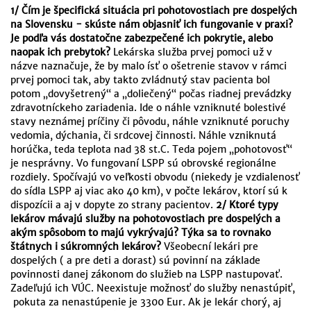
1/ Čím je špecifická situácia pri pohotovostiach pre dospelých
na Slovensku - skúste nám objasniť ich fungovanie v praxi?
Je podľa vás dostatočne zabezpečené ich pokrytie, alebo
naopak ich prebytok?
Lekárska služba prvej pomoci už v
názve naznačuje, že by malo ísť o ošetrenie stavov v rámci
prvej pomoci tak, aby takto zvládnutý stav pacienta bol
potom „dovyšetrený“ a „doliečený“ počas riadnej prevádzky
zdravotníckeho zariadenia. Ide o náhle vzniknuté bolestivé
stavy neznámej príčiny či pôvodu, náhle vzniknuté poruchy
vedomia, dýchania, či srdcovej činnosti. Náhle vzniknutá
horúčka, teda teplota nad 38 st.C. Teda pojem „pohotovosť“
je nesprávny. Vo fungovaní LSPP sú obrovské regionálne
rozdiely. Spočívajú vo veľkosti obvodu (niekedy je vzdialenosť
do sídla LSPP aj viac ako 40 km), v počte lekárov, ktorí sú k
dispozícii a aj v dopyte zo strany pacientov.
2/ Ktoré typy
lekárov mávajú služby na pohotovostiach pre dospelých a
akým spôsobom to majú vykrývajú? Týka sa to rovnako
štátnych i súkromných lekárov?
Všeobecní lekári pre
dospelých ( a pre deti a dorast) sú povinní na základe
povinnosti danej zákonom do služieb na LSPP nastupovať.
Zadeľujú ich VÚC. Neexistuje možnosť do služby nenastúpiť,
pokuta za nenastúpenie je 3300 Eur. Ak je lekár chorý, aj