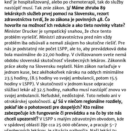
keď je hospitalizovaný, alebo po chemoterapii, tak do služby
nastúpiť musí. Tak znie zákon.
3/ Máme zhruba 89
lekárskych služieb prvej pomoci na Slovensku, rezort
zdravotníctva tvrdí, že zo zákona je povinných 48. Čo
hovoríte na možnosť ich redukcie a ako tieto novinky vítate?
Minister Drucker je sympatický snahou, že chce tento
problém vyriešiť. Ministri zdravotníctva pred ním vždy
problém iba odsúvali a nemali záujem ho skutočne riešiť. Pre
nás je podstatný nie počet LSPP, ale to, aby prevádzková doba
bola maximálne do 22,00 hodiny. V civilizovanom svete nemá
obdobu slovenská skutočnosť všeobecných lekárov. Zákonník
práce akoby na Slovensku neplatil. Nám zákon nariaďuje v
jednom kuse, bez akéhokoľvek nároku na oddych minimálne
23.5 hodiny, (8.5 hodiny vo svojej ambulancii, potom 15.5
hodiny v LSPP). V skutočnosti v jednom kuse odpracuje
slúžiaci lekár až 32.5 hodiny, nakoľko musí nastúpiť znovu vo
svojej ambulancii. Neľudské, nedôstojné. Toto nebolo ani v
otrokárskej spoločnosti.
4/ Sú v niečom regionálne rozdiely,
pokiaľ ide o pohotovosti pre dospelých? Kto reálne
zabezpečuje ich fungovanie či prevádzku a na čo by ste nás
chceli upozorniť?
V LSPP s malým zdravotným obvodom, kde
v spádovej oblasti žije cca 25 000 občanov, a pracuje 5-7
všeobecných lekárov, je situácia najhoršia. Naši lekári tu