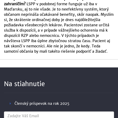
zahraničím?
LSPP v podobnej forme funguje už iba v
Maďarsku, aj to nie všade. Je to neefektívny systém, ktorý
občanom neprináša očakávané benefity, skôr naopak. Myslím
si, že skrátenie ordinačnej doby je dnes najdôležitejšia
požiadavka všeobecných lekárov. Pacientovi zostane určitá
služba k dispozícii, a v prípade vážnejšieho ochorenia má k
dispozícii RZP alebo nemocnicu. V týchto prípadoch je
návšteva LSPP iba úplne zbytočnou stratou času. Pacient aj
tak skončí v nemocnici. Ale nie je jedno, že kedy. Teda
samotní občania by mali takéto riešenie podporiť a žiadať.
Na stiahnutie
Členský príspevok na rok 2025