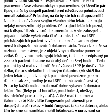
pohotovostnú službu - rešpektovania Smernice EÚ o
pracovnom čase zdravotníckych pracovníkov.
9/ Uveďte pár
tipov, na čo by dospelí pacienti pred návštevou pohotovosti
nemali zabúdať? Prípadne, na čo by ste ich radi upozornili?
Neodkladať návštevu svojho všeobecného lekára, ak majú
nejaký novovzniknutý problém. Ošetrujúci lekár ich pozná,
má k dispozícii zdravotnú dokumentáciu. A vie zabezpečiť
prípadne ďalšie vyšetrenia či ošetrenie. Lekár na LSPP
prichádzajúcich pacientov vôbec nepozná a samozrejme
nemá k dispozícii zdravotnú dokumentáciu. Teda riziko, že sa
rozhodne nesprávne, je z objektívnych dôvodov pomerne
veľké. Ďalej v noci nefungujú lekárne, teda liek predpísaný po
22.00 h pacient dostane na druhý deň po 8-ej hodine. Teda
pacient by si mal uvedomiť, že návšteva LSPP je dosť veľké
riziko, často s niekoľko hodinovým čakaním. (Ak slúži iba
jeden lekár, a je odvolaný k pacientovi povedzme 30 km
ďaleko, tak 2-3 hodiny je na LSPP iba zdravotná sestra).
Preto by každá rodina mala mať dobre vybavenú domácu
lekárničku (lieky proti horúčke, proti bolesti, obväzy,
dezinfekčné prostriedky atď.). A tiež mať teplomer a
tlakomer.
10/ Kde vidíte fungovanie pohotovostí pre
dospelých o pár rokov - budú fungovať tak ako doteraz, alebo
čím by sme sa napríklad mohli inšpirovať, v porovnaní so