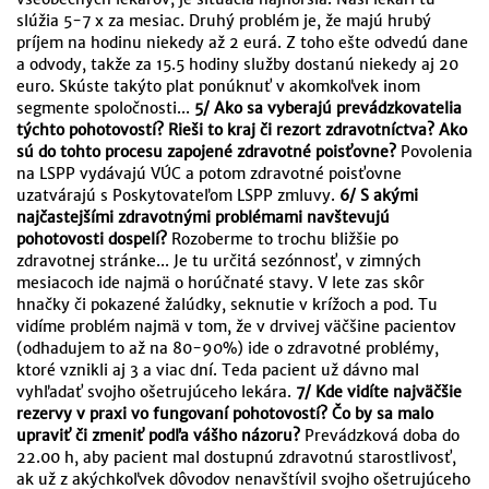
slúžia 5-7 x za mesiac. Druhý problém je, že majú hrubý
príjem na hodinu niekedy až 2 eurá. Z toho ešte odvedú dane
a odvody, takže za 15.5 hodiny služby dostanú niekedy aj 20
euro. Skúste takýto plat ponúknuť v akomkoľvek inom
segmente spoločnosti...
5/ Ako sa vyberajú prevádzkovatelia
týchto pohotovostí? Rieši to kraj či rezort zdravotníctva? Ako
sú do tohto procesu zapojené zdravotné poisťovne?
Povolenia
na LSPP vydávajú VÚC a potom zdravotné poisťovne
uzatvárajú s Poskytovateľom LSPP zmluvy.
6/ S akými
najčastejšími zdravotnými problémami navštevujú
pohotovosti dospelí?
Rozoberme to trochu bližšie po
zdravotnej stránke... Je tu určitá sezónnosť, v zimných
mesiacoch ide najmä o horúčnaté stavy. V lete zas skôr
hnačky či pokazené žalúdky, seknutie v krížoch a pod. Tu
vidíme problém najmä v tom, že v drvivej väčšine pacientov
(odhadujem to až na 80-90%) ide o zdravotné problémy,
ktoré vznikli aj 3 a viac dní. Teda pacient už dávno mal
vyhľadať svojho ošetrujúceho lekára.
7/ Kde vidíte najväčšie
rezervy v praxi vo fungovaní pohotovostí? Čo by sa malo
upraviť či zmeniť podľa vášho názoru?
Prevádzková doba do
22.00 h, aby pacient mal dostupnú zdravotnú starostlivosť,
ak už z akýchkoľvek dôvodov nenavštívil svojho ošetrujúceho