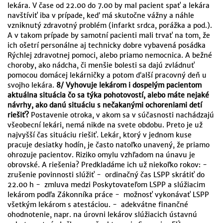
lekára. V čase od 22.00 do 7.00 by mal pacient spať a lekára
navštíviť iba v prípade, keď má skutočne vážny a náhle
vzniknutý zdravotný problém (infarkt srdca, porážka a pod.).
A v takom prípade by samotní pacienti mali trvať na tom, že
ich ošetrí personálne aj technicky dobre vybavená posádka
Rýchlej zdravotnej pomoci, alebo priamo nemocnica. A bežné
choroby, ako nádcha, či menšie bolesti sa dajú zvládnuť
pomocou domácej lekárničky a potom ďalší pracovný deň u
svojho lekára.
8/ Vyhovuje lekárom i dospelým pacientom
aktuálna situácia čo sa týka pohotovostí, alebo máte nejaké
návrhy, ako danú situáciu s nečakanými ochoreniami detí
riešiť?
Postavenie otroka, v akom sa v súčasnosti nachádzajú
všeobecní lekári, nemá nikde na svete obdobu. Preto je už
najvyšší čas situáciu riešiť. Lekár, ktorý v jednom kuse
pracuje desiatky hodín, je často natoľko unavený, že priamo
ohrozuje pacientov. Riziko omylu vzhľadom na únavu je
obrovské. A riešenia? Predkladáme ich už niekoľko rokov: -
zrušenie povinnosti slúžiť - ordinačný čas LSPP skrátiť do
22.00 h - zmluva medzi Poskytovateľom LSPP a slúžiacim
lekárom podľa Zákonníka práce - možnosť vykonávať LSPP
všetkým lekárom s atestáciou. - adekvátne finančné
ohodnotenie, napr. na úrovni lekárov slúžiacich ústavnú