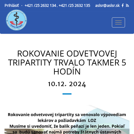
Prihlásiť
+421 /25 2632 134
,
+421 /25 2632 135
aslsr@aslsr.sk
Toggle
navigat
ROKOVANIE ODVETVOVEJ
TRIPARTITY TRVALO TAKMER 5
HODÍN
10.12. 2024