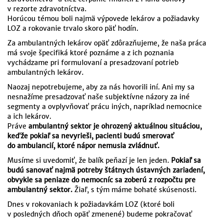
v rezorte zdravotníctva.
Horúcou témou boli najmä výpovede lekárov a požiadavky
LOZ a rokovanie trvalo skoro päť hodín.
Za ambulantných lekárov opäť zdôrazňujeme, že naša práca
má svoje špecifiká ktoré poznáme a z ich poznania
vychádzame pri formulovaní a presadzovaní potrieb
ambulantných lekárov.
Naozaj nepotrebujeme, aby za nás hovorili iní. Ani my sa
nesnažíme presadzovať naše subjektívne názory za iné
segmenty a ovplyvňovať prácu iných, napríklad nemocnice
a ich lekárov.
Práve
ambulantný sektor je ohrozený aktuálnou situáciou,
keďže pokiaľ sa nevyrieši, pacienti budú smerovať
do ambulancií, ktoré nápor nemusia zvládnuť.
Musíme si uvedomiť, že balík peňazí je len jeden.
Pokiaľ sa
budú sanovať najmä potreby štátnych ústavných zariadení,
obvykle sa peniaze do nemocníc sa zoberú z rozpočtu pre
ambulantný sektor.
Žiaľ, s tým máme bohaté skúsenosti.
Dnes v rokovaniach k požiadavkám LOZ (ktoré boli
v posledných dňoch opäť zmenené) budeme pokračovať