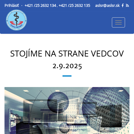
Prihlásiť
+421 /25 2632 134
,
+421 /25 2632 135
aslsr@aslsr.sk
Toggle
navigat
STOJÍME NA STRANE VEDCOV
2.9.2025