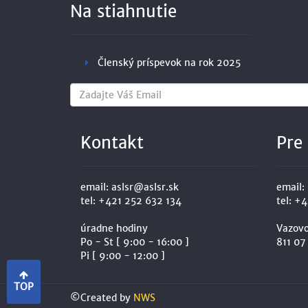
Na stiahnutie
Členský príspevok na rok 2025
Kontakt
Pre
email:
aslsr@aslsr.sk
email:
tel:
+421 252 632 134
tel:
+4
úradne hodiny
Vazov
Po - St [ 9:00 - 16:00 ]
811 07
Pi [ 9:00 - 12:00 ]
TOP
©Created by
NWS