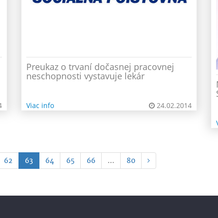
Preukaz o trvaní dočasnej pracovnej
neschopnosti vystavuje lekár
4
Viac info
24.02.2014
(current)
62
63
64
65
66
…
80