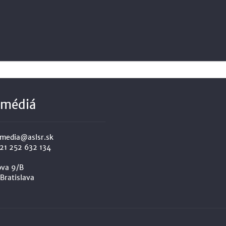
 médiá
media@aslsr.sk
21 252 632 134
ova 9/B
 Bratislava