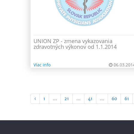
UNION ZP - zmena vykazovania
zdravotných výkonov od 1.1.2014
Viac info
06.03.201
1
…
21
…
41
…
60
61